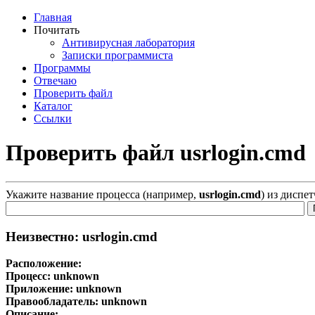
Главная
Почитать
Антивирусная лаборатория
Записки программиста
Программы
Отвечаю
Проверить файл
Каталог
Ссылки
Проверить файл usrlogin.cmd
Укажите название процесса (например,
usrlogin.cmd
) из диспе
Неизвестно: usrlogin.cmd
Расположение:
Процесс:
unknown
Приложение:
unknown
Правообладатель:
unknown
Описание: