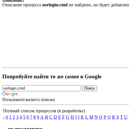
Описание процесса
usrlogin.cmd
не найдено, но будет добавле
Попробуйте найти то же самое в Google
Пользовательского поиска
Полный список процессов (в разработке)
-
0
1
2
3
4
5
6
7
8
9
A
B
C
D
E
F
G
H
I
J
K
L
M
N
O
P
Q
R
S
T
U
... из последнего