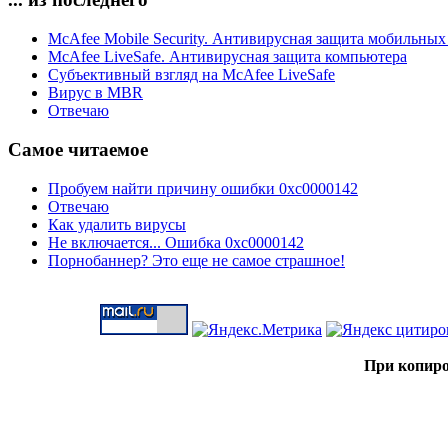
McAfee Mobile Security. Антивирусная защита мобильных
McAfee LiveSafe. Антивирусная защита компьютера
Субъективный взгляд на McAfee LiveSafe
Вирус в MBR
Отвечаю
Самое читаемое
Пробуем найти причину ошибки 0xc0000142
Отвечаю
Как удалить вирусы
Не включается... Ошибка 0xc0000142
Порнобаннер? Это еще не самое страшное!
При копиро