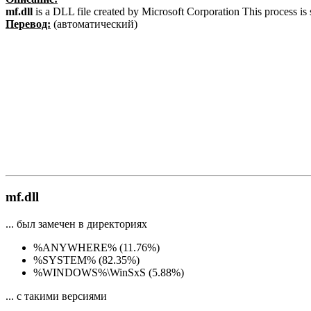
mf.dll
is a DLL file created by Microsoft Corporation This process is s
Перевод:
(автоматический)
mf.dll
... был замечен в директориях
%ANYWHERE% (11.76%)
%SYSTEM% (82.35%)
%WINDOWS%\WinSxS (5.88%)
... с такими версиями