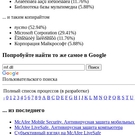
Áèáëèîòåêà áàçû ìóëüòèìåäèà (11.76%)
Библиотека базы мультимедиа (5.88%)
... и таким копирайтом
пусто
(52.94%)
Microsoft Corporation (29.41%)
Êîðïîðàöèÿ Ìàéêðîñîôò (11.76%)
Корпорация Майкрософт (5.88%)
Попробуйте найти то же самое в Google
Пользовательского поиска
Полный список процессов (в разработке)
-
0
1
2
3
4
5
6
7
8
9
A
B
C
D
E
F
G
H
I
J
K
L
M
N
O
P
Q
R
S
T
U
... из последнего
McAfee Mobile Security. Антивирусная защита мобильных
McAfee LiveSafe. Антивирусная защита компьютера
Субъективный взгляд на McAfee LiveSafe