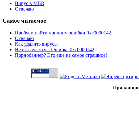
Вирус в MBR
Отвечаю
Самое читаемое
Пробуем найти причину ошибки 0xc0000142
Отвечаю
Как удалить вирусы
Не включается... Ошибка 0xc0000142
Порнобаннер? Это еще не самое страшное!
При копиро