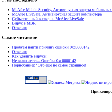
McAfee Mobile Security. Антивирусная защита мобильных
McAfee LiveSafe. Антивирусная защита компьютера
Субъективный взгляд на McAfee LiveSafe
Вирус в MBR
Отвечаю
Самое читаемое
Пробуем найти причину ошибки 0xc0000142
Отвечаю
Как удалить вирусы
Не включается... Ошибка 0xc0000142
Порнобаннер? Это еще не самое страшное!
При копиро