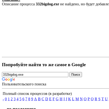
Описание процесса
332bigdog.exe
не найдено, но будет добавл
Попробуйте найти то же самое в Google
Пользовательского поиска
Полный список процессов (в разработке)
-
0
1
2
3
4
5
6
7
8
9
A
B
C
D
E
F
G
H
I
J
K
L
M
N
O
P
Q
R
S
T
U
... из последнего