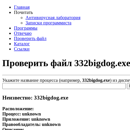
Главная
Почитать
Антивирусная лаборатория
Записки программиста
Программы
Отвечаю
Проверить файл
Каталог
Ссылки
Проверить файл 332bigdog.ex
Укажите название процесса (например,
332bigdog.exe
) из дисп
Неизвестно: 332bigdog.exe
Расположение:
Процесс:
unknown
Приложение:
unknown
Правообладатель:
unknown
Описание: